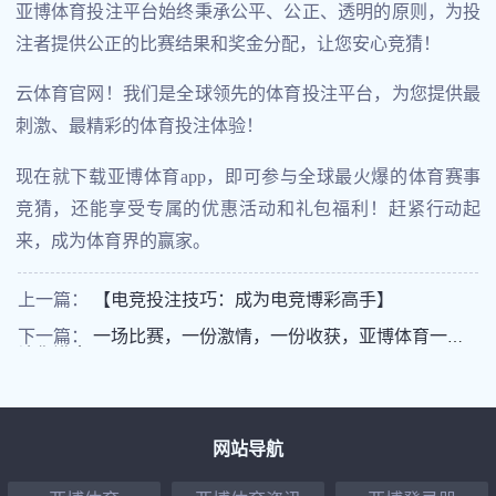
亚博体育投注平台始终秉承公平、公正、透明的原则，为投
注者提供公正的比赛结果和奖金分配，让您安心竞猜！
云体育官网！我们是全球领先的体育投注平台，为您提供最
刺激、最精彩的体育投注体验！
现在就下载亚博体育app，即可参与全球最火爆的体育赛事
竞猜，还能享受专属的优惠活动和礼包福利！赶紧行动起
来，成为体育界的赢家。
上一篇：
【电竞投注技巧：成为电竞博彩高手】
下一篇：
一场比赛，一份激情，一份收获，亚博体育一定
让你满意！
网站导航