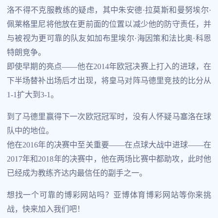
洛不得不克服教练的疑虑，其中朱安德·拉莫斯和曼努埃尔·
佩莱格里尼将他放在更前面的位置以减少他的防守责任，并
与被视为更可靠的队友如加布里埃尔·海因策和法比奥·科恩
特朗竞争。
即使早期的亮点——他在2014年欧冠决赛上打入的进球，在
下半场替补出场后才出现，将皇马对阵马德里竞技的比分从
1-1扩大到3-1。
到了马德里赢得下一次欧冠冠军时，没有人怀疑马塞洛在球
队中的地位。
他在2016年的决赛中至关重要——在点球大战中进球——在
2017年和2018年的决赛中，他在两场比赛中都助攻，此时他
已经成为教练齐达内最信任的副手之一。
想找一个可靠的博彩网站吗？亚博体育博彩网站等你来挑
战，快来加入我们吧！