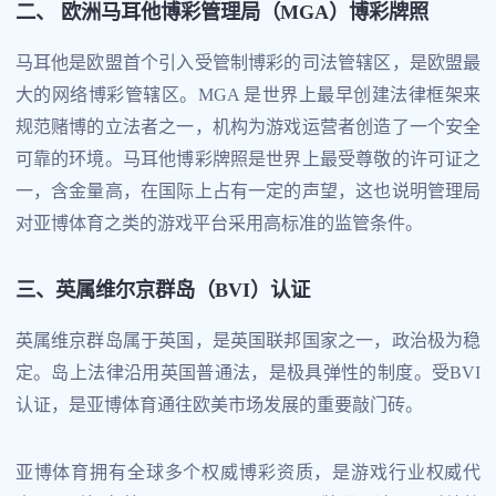
二、 欧洲马耳他博彩管理局（MGA）博彩牌照
马耳他是欧盟首个引入受管制博彩的司法管辖区，是欧盟最
大的网络博彩管辖区。MGA 是世界上最早创建法律框架来
规范赌博的立法者之一，机构为游戏运营者创造了一个安全
可靠的环境。马耳他博彩牌照是世界上最受尊敬的许可证之
一，含金量高，在国际上占有一定的声望，这也说明管理局
对亚博体育之类的游戏平台采用高标准的监管条件。
三、英属维尔京群岛（BVI）认证
英属维京群岛属于英国，是英国联邦国家之一，政治极为稳
定。岛上法律沿用英国普通法，是极具弹性的制度。受BVI
认证，是亚博体育通往欧美市场发展的重要敲门砖。
亚博体育拥有全球多个权威博彩资质，是游戏行业权威代