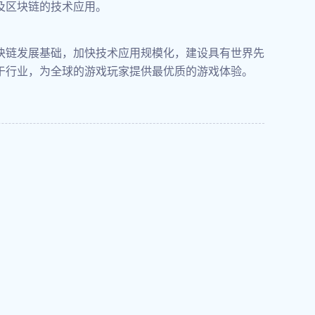
及区块链的技术应用。
块链发展基础，加快技术应用规模化，建设具有世界先
于行业，为全球的游戏玩家提供最优质的游戏体验。