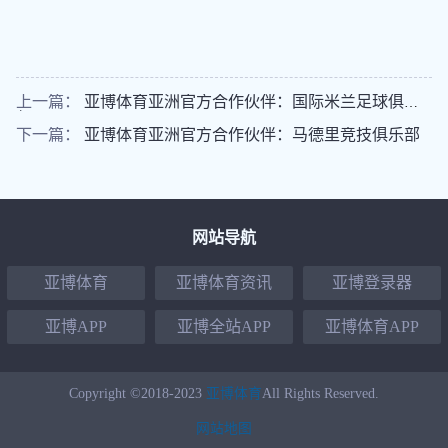
上一篇：
亚博体育亚洲官方合作伙伴：国际米兰足球俱乐
部
下一篇：
亚博体育亚洲官方合作伙伴：马德里竞技俱乐部
网站导航
亚博体育
亚博体育资讯
亚博登录器
亚博APP
亚博全站APP
亚博体育APP
Copyright ©2018-2023
亚博体育
All Rights Reserved.
网站地图