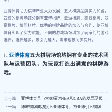
亚博体育助力棋牌产业大力发展，五大棋牌品牌实力加盟，
亚博的棋牌场馆分别有亚博棋牌、云游棋牌、高登棋牌、双
赢棋牌、博雅棋牌，优秀的棋牌品牌的加入与合作，使亚博
体育实现了实力赋能。不同的游戏场馆增加了玩家们的游戏
选择，选择越多，吸引力越大，需求也被同步提升。
1.
亚博体育
五大棋牌场馆均拥有专业的技术团
队与运营团队，为玩家打造出满意的棋牌游
戏。
上一篇：
亚博体育且与大家探讨NBA和CBA的发展现状和
趋势
下一篇：
博雅棋牌成功接入亚博体育，为亚博引入棋牌游
戏玩家流量