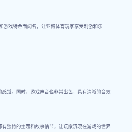
声音和游戏特色而闻名，让亚博体育玩家享受刺激和乐
的感觉。同时，游戏声音也非常出色，具有清晰的音效
都有独特的主题和故事情节，让玩家沉浸在游戏的世界