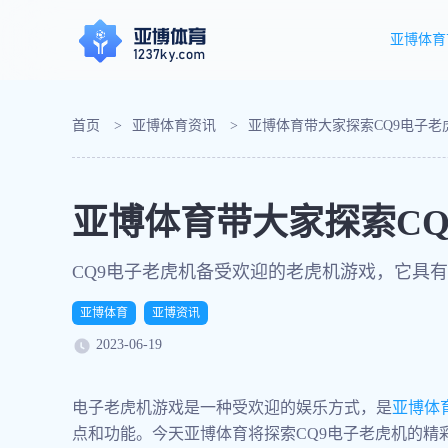
亚博体育
首页
>
亚博体育资讯
>
亚博体育带大家探索CQ9电子老
亚博体育带大家探索C
CQ9电子老虎机备受欢迎的老虎机游戏，它具
亚博体育
亚博资讯
2023-06-19
电子老虎机游戏是一种受欢迎的娱乐方式，是
亚博体
点和功能。今天亚博体育将探索CQ9电子老虎机的精