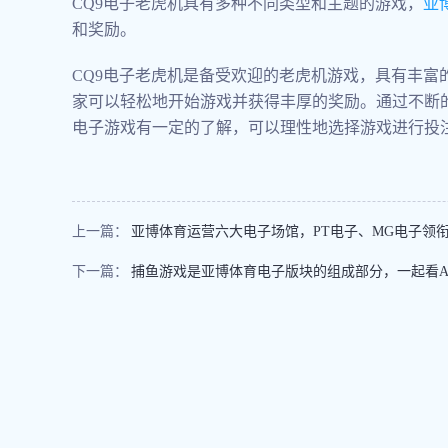
CQ9电子老虎机具有多种不同类型和主题的游戏，
亚
和奖励。
CQ9电子老虎机是备受欢迎的老虎机游戏，具有丰富
家可以轻松地开始游戏并获得丰厚的奖励。通过不断
电子游戏有一定的了解，可以理性地选择游戏进行投
上一篇：
亚博体育运营六大电子场馆，PT电子、MG电子领
下一篇：
捕鱼游戏是亚博体育电子版块的组成部分，一起看A