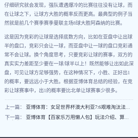
仔细研究就会发现，强队遭遇爆冷的比赛往往没有让球，而
在让球之下，让球方大胜的概率反而更高。最典型的例子当
然就是前几个赛季赛季曼联主场8球大胜阿森纳的比赛。
这是因为竞彩的让球是选择底数方向，比如在亚盘中让出球
半的盘口，竞彩只会让一球，而亚盘中让一球的盘口竞彩通
常不会让球。换个角度思考，只要竞彩让球的赛事，双方的
真实实力差距至少要在一球/球半以上！既然能够让出如此深
盘，可见让球方足够强势，在这种情况下，小胜、正好出1
的概率，要远远小于大胜。根据亚博体育总结的经验，在竞
彩让球赛事中，出1的概率要比北单让球赛事少很多。
上一篇：
亚博体育：女足世界杯澳大利亚7:6艰难淘汰法国
晋级四强
下一篇：
亚博体育【百家乐万用懒人包】玩法介绍、算牌
全攻略