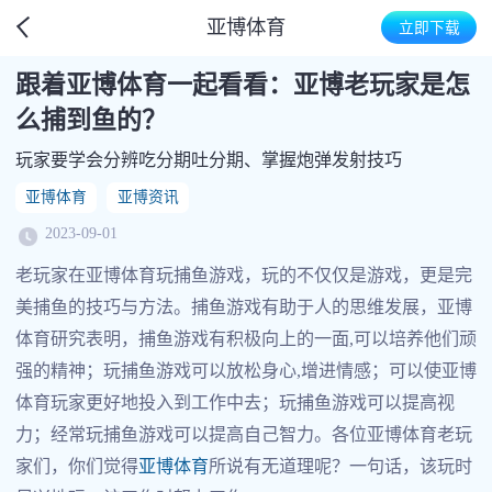
亚博体育
立即下载
跟着亚博体育一起看看：亚博老玩家是怎
么捕到鱼的？
玩家要学会分辨吃分期吐分期、掌握炮弹发射技巧
亚博体育
亚博资讯
2023-09-01
老玩家在亚博体育玩捕鱼游戏，玩的不仅仅是游戏，更是完
美捕鱼的技巧与方法。捕鱼游戏有助于人的思维发展，亚博
体育研究表明，捕鱼游戏有积极向上的一面,可以培养他们顽
强的精神；玩捕鱼游戏可以放松身心,增进情感；可以使亚博
体育玩家更好地投入到工作中去；玩捕鱼游戏可以提高视
力；经常玩捕鱼游戏可以提高自己智力。各位亚博体育老玩
家们，你们觉得
亚博体育
所说有无道理呢？一句话，该玩时