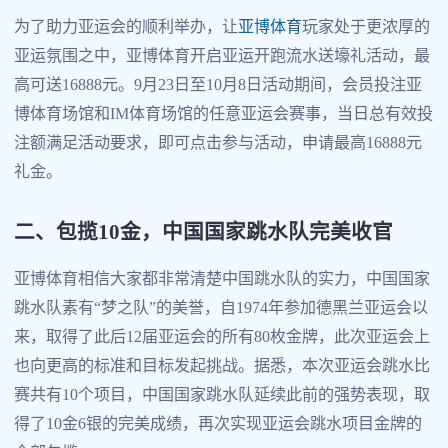
为了助力亚运会的顺利举办，让
亚博体育
玩家处于更浓厚的
亚运氛围之中，亚博体育开启亚运开跑流水送壕礼活动，最
高可送16888元。9月23日至10月8日活动期间，会员投注亚
博体育场馆和IM体育场馆的任意亚运会赛事，当日总有效投
注额满足活动要求，即可点击参与活动，申请最高16888元
礼金。
二、包揽10金，中国国家跳水队完美收官
亚博体育相信大家都非常清楚中国跳水队的实力，中国国家
跳水队素有“梦之队”的美誉，自1974年参加德黑兰亚运会以
来，取得了此后12届亚运会的所有80枚金牌，此次亚运会上
也向更高的标准和目标发起挑战。据悉，本次亚运会跳水比
赛共有10个项目，中国国家跳水队延续此前的强势表现，取
得了10金6银的完美成绩，再次实现亚运会跳水项目金牌的