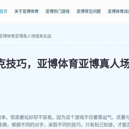
首页
关于亚博体育
亚博热门游戏
亚博常见问题
亚博体育动
亚博体育亚博真人场馆来实战
克技巧，亚博体育亚博真人
简单，但是要玩好却不容易。因为这个游戏不仅要靠运气，还要
伎俩，根据不同的对手，采取不同的技巧。只有知己知彼，才能