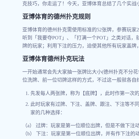
克技巧，你走运了！今天，亚博体育总结了几个实战
亚博体育的德州扑克规则
亚博体育的德州扑克需使用标准的52张牌，参赛玩家2
听到「我要夺POT」、「打满一个POT」之类对话
牌的玩家；利用下注的压力，迫使其他所有玩家盖牌
亚博体育德州扑克玩法
一开始通常会先大家抽一张牌比大小(德州扑克不分花
位洗牌、前一位切牌这样的方式，不过这一般就各自
先发每人两张牌，称为【底牌】，此时作第一次
此时玩家有过牌、下注、盖牌、跟注、下注等不
家的几种选择：
（a） 过牌：玩家是第一位顺位出牌，但是不做下注
（b） 下注：玩家是第一位顺位出牌，并有作下注的