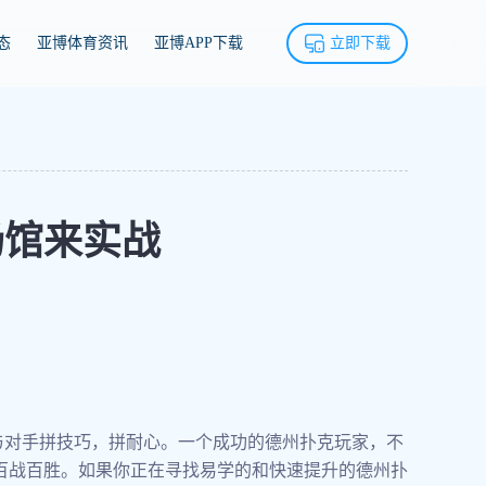
态
亚博体育资讯
亚博APP下载
立即下载
场馆来实战
与对手拼技巧，拼耐心。一个成功的德州扑克玩家，不
百战百胜。如果你正在寻找易学的和快速提升的德州扑