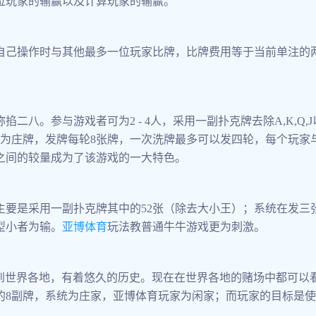
位玩家的输赢以及计算玩家的输赢。
自己操作时与其他最多一位玩家比牌，比牌费用等于当前单注的
八。参与游戏者可为2 - 4人，采用一副扑克牌去除A,K,Q
作为庄牌，发牌每轮8张牌，一次洗牌最多可以发四轮，每个玩家
之间的较量成为了该游戏的一大特色。
主要是采用一副扑克牌其中的52张（除去大小王）；系统在发三
型小者为输。
亚博体育
玩法教普通牛牛游戏更为刺激。
，已流传到世界各地，有着悠久的历史。现在在世界各地的赌场中都
的8副牌，系统为庄家，亚博体育玩家为闲家；而玩家的目标是使