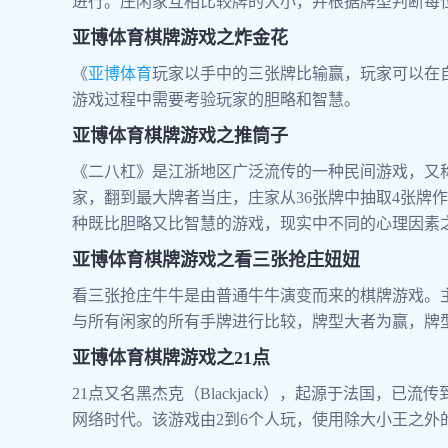
进行。庄闲家互相比较牌的大小，并根据牌型判断每
亚博体育棋牌游戏之炸金花
《
亚博体育
玩家以手中的三张牌比输赢，玩家可以在
游戏过程中需要考验玩家的胆略和智慧。
亚博体育棋牌游戏之推筒子
《二八杠》是江浙地区广泛流传的一种民间游戏，又称掐二
家，翻到最大牌者当庄，庄家从36张牌中抽取4张牌
种既比胆略又比智慧的游戏，现实中不同的心理因素
亚博体育棋牌游戏之看三张抢庄妞妞
看三张抢庄牛牛是由普通牛牛演变而来的棋牌游戏。
与所有闲家的所有手牌进行比较，牌型大者为赢，牌
亚博体育棋牌游戏之21点
21点又名黑杰克（Blackjack），起源于法国
网络时代。该游戏由2到6个人玩，使用除大小王之外