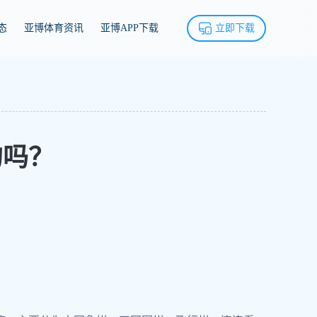
态
亚博体育资讯
亚博APP下载
立即下载
的吗？