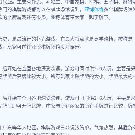
度兴盛。主要有扑克、斗地主、中国象棋、军棋、五子棋、麻将
热门的棋牌游戏都可以在棋牌场馆玩到，
亚博体育
多个棋牌场馆
欢的棋牌游戏还有很多，亚博体育带大家一起了解下。
历史，是最流行的扑克游戏。它最大特点就是易学难精，被称是“
戏，玩家可前往亚博棋牌场馆投注娱乐。
后开始在全国各地深受欢迎。游戏可同时供2--6人玩，主要是
好牌型后亮牌比较大小，所有玩家比较牌型的大小。牌型最大的
后开始在全国各地深受欢迎。游戏可同时供2--6人玩，主要是
完牌后即可开牌比牌，庄家与所有闲家的所有手牌进行比较，牌
广东等华人地区，棋牌游戏三公玩法简单，气氛热烈，其胜负有