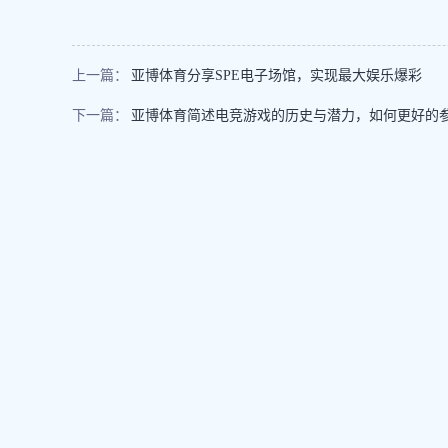
上一篇：
亚博体育分享SPE电子场馆，实现最大娱乐爆彩
下一篇：
亚博体育简述电竞游戏的历史与潜力，如何更好的