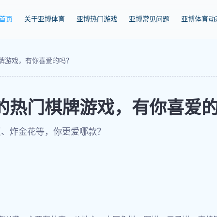
首页
关于亚博体育
亚博热门游戏
亚博常见问题
亚博体育动
牌游戏，有你喜爱的吗？
的热门棋牌游戏，有你喜爱
妞、炸金花等，你更爱哪款？