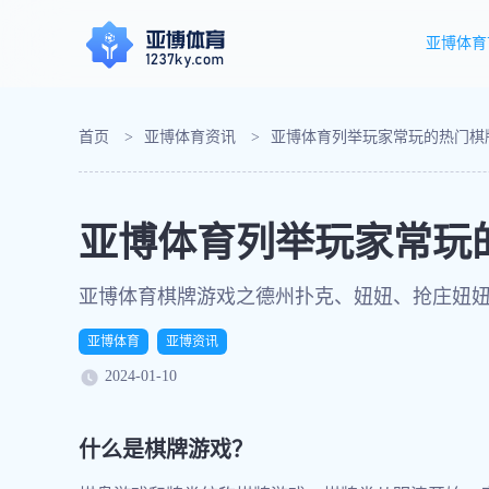
亚博体育
首页
>
亚博体育资讯
>
亚博体育列举玩家常玩的热门棋
亚博体育列举玩家常玩
亚博体育棋牌游戏之德州扑克、妞妞、抢庄妞
亚博体育
亚博资讯
2024-01-10
什么是棋牌游戏？