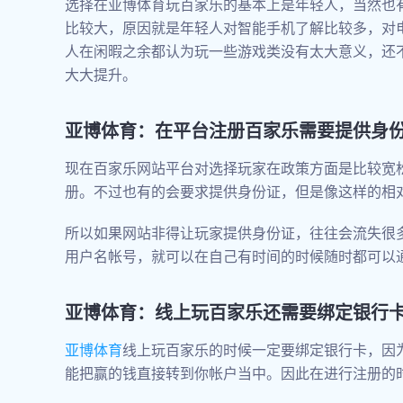
选择在亚博体育玩百家乐的基本上是年轻人，当然也
比较大，原因就是年轻人对智能手机了解比较多，对
人在闲暇之余都认为玩一些游戏类没有太大意义，还
大大提升。
亚博体育：在平台注册百家乐需要提供身
现在百家乐网站平台对选择玩家在政策方面是比较宽
册。不过也有的会要求提供身份证，但是像这样的相
所以如果网站非得让玩家提供身份证，往往会流失很
用户名帐号，就可以在自己有时间的时候随时都可以
亚博体育：线上玩百家乐还需要绑定银行
亚博体育
线上玩百家乐的时候一定要绑定银行卡，因
能把赢的钱直接转到你帐户当中。因此在进行注册的