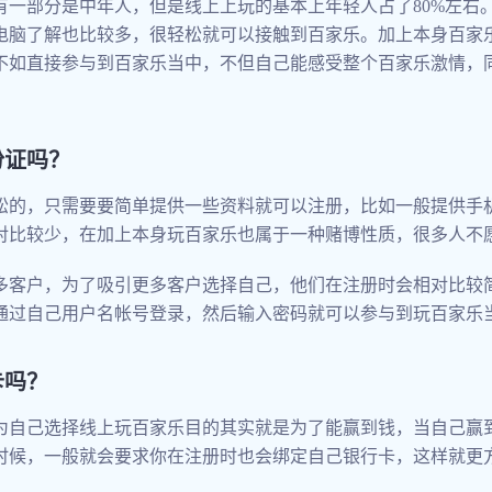
有一部分是中年人，但是线上上玩的基本上年轻人占了80%左右
电脑了解也比较多，很轻松就可以接触到百家乐。加上本身百家
不如直接参与到百家乐当中，不但自己能感受整个百家乐激情，
份证吗？
松的，只需要要简单提供一些资料就可以注册，比如一般提供手
对比较少，在加上本身玩百家乐也属于一种赌博性质，很多人不
多客户，为了吸引更多客户选择自己，他们在注册时会相对比较
通过自己用户名帐号登录，然后输入密码就可以参与到玩百家乐
卡吗？
为自己选择线上玩百家乐目的其实就是为了能赢到钱，当自己赢
时候，一般就会要求你在注册时也会绑定自己银行卡，这样就更