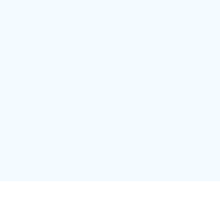
应用客户端
友情链接