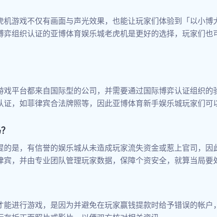
虎机游戏不仅有画面与声光效果，也能让玩家们体验到「以小博
博弈组织认证的亚博体育娱乐城老虎机是更好的选择，玩家们也
游戏平台都来自国际型的公司，并需要通过国际博弈认证组织的
认证，如菲律宾合法牌照等，因此亚博体育新手娱乐城玩家们可
吗？
提的是，有信誉的娱乐城从未造成玩家流失资金或惹上官司，因
律宾，并由专业团队管理玩家数据，保障个资安全，就算当局要
？
才能进行游戏，是因为并避免在玩家赢钱提款时给予错误的帐户