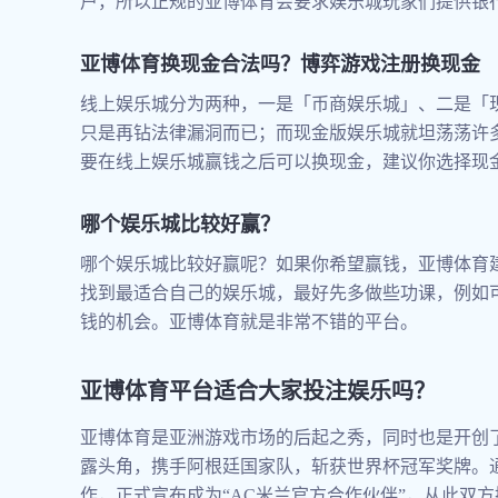
户，所以正规的亚博体育会要求娱乐城玩家们提供银
亚博体育换现金合法吗？博弈游戏注册换现金
线上娱乐城分为两种，一是「币商娱乐城」、二是「
只是再钻法律漏洞而已；而现金版娱乐城就坦荡荡许多
要在线上娱乐城赢钱之后可以换现金，建议你选择现
哪个娱乐城比较好赢？
哪个娱乐城比较好赢呢？如果你希望赢钱，亚博体育
找到最适合自己的娱乐城，最好先多做些功课，例如
钱的机会。亚博体育就是非常不错的平台。
亚博体育平台适合大家投注娱乐吗？
亚博体育是亚洲游戏市场的后起之秀，同时也是开创
露头角，携手阿根廷国家队，斩获世界杯冠军奖牌。
作，正式宣布成为“AC米兰官方合作伙伴”，从此双