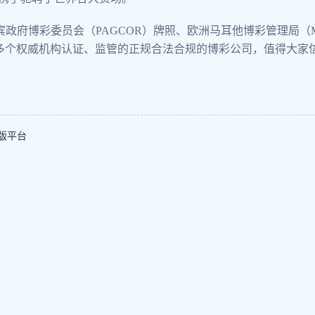
政府博彩委员会（PAGCOR）牌照、欧洲马耳他博彩管理局（M
协会，是个受多个权威机构认证、监管的正规合法合规的博彩公司，值得大
版平台