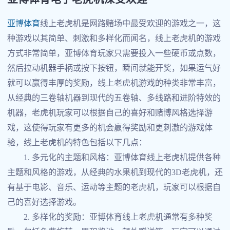
亚博体育
线上老虎机是网路赌场中最受欢迎的游戏之一，这
种游戏以其简单、刺激和多样化而闻名，线上老虎机的游戏
方式非常简单，亚博体育玩家只需要投入一些硬币或点数，
然后拉动机器手柄或按下按钮，瞬间就能开奖，如果运气好
就可以赢得丰厚的奖励，线上老虎机游戏的种类非常丰富，
从经典的三卷轴机器到现代的五卷轴、多线路和进阶特效的
机器，老虎机玩家可以根据自己的喜好和赌博风格选择游
戏，这使得玩家有更多的机会赢得奖励和更刺激的游戏体
验，线上老虎机的特色包括以下几点：
1. 多元化的主题和风格：亚博体育线上老虎机提供各种
主题和风格的游戏，从经典的水果机到现代的3D老虎机，还
有基于电影、音乐、运动等主题的老虎机，玩家可以根据自
己的喜好选择游戏。
2. 多样化的奖励：亚博体育线上老虎机通常有多种奖