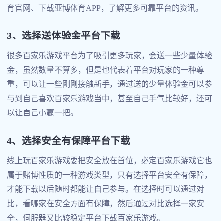
育官网、下载亚博体育APP，了解更多可靠平台的资讯。
3、选择送体验金平台下载
很多百家乐游戏平台为了吸引更多玩家，会送一些少量体验
金，虽然数量不算多，但是也代表着平台对玩家的一种尊
重，可以让一些刚刚接触新手，通过送的少量体验金可以参
与到自己喜欢百家乐游戏当中，甚至自己手气比较好，还可
以让自己小赢一把。
4、选择安全有保障平台下载
线上玩百家乐游戏要把安全放在首位，必定百家乐游戏它也
属于赌博性质的一种游戏类型，只有选择平台安全有保障，
才能下载以后随时都能让自己参与。在选择时可以通过对
比，看哪家在安全方面有保障，然后通过对比选择一家安
全，伺服器又比较稳定平台下载百家乐游戏。