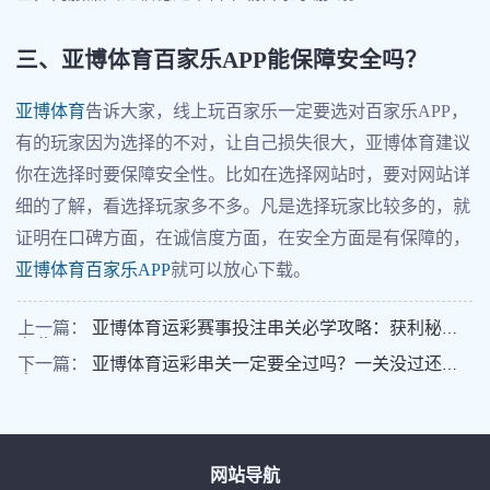
三、亚博体育百家乐APP能保障安全吗？
亚博体育
告诉大家，线上玩百家乐一定要选对百家乐APP，
有的玩家因为选择的不对，让自己损失很大，亚博体育建议
你在选择时要保障安全性。比如在选择网站时，要对网站详
细的了解，看选择玩家多不多。凡是选择玩家比较多的，就
证明在口碑方面，在诚信度方面，在安全方面是有保障的，
亚博体育百家乐APP
就可以放心下载。
上一篇：
亚博体育运彩赛事投注串关必学攻略：获利秘诀
在此
下一篇：
亚博体育运彩串关一定要全过吗？一关没过还算
赢吗？
网站导航