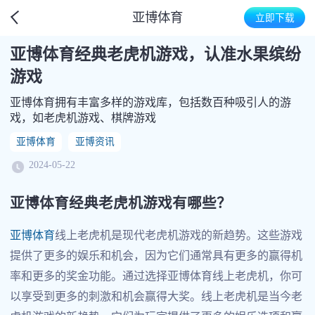
亚博体育
立即下载
亚博体育经典老虎机游戏，认准水果缤纷
游戏
亚博体育拥有丰富多样的游戏库，包括数百种吸引人的游
戏，如老虎机游戏、棋牌游戏
亚博体育
亚博资讯
2024-05-22
亚博体育经典老虎机游戏有哪些？
亚博体育
线上老虎机是现代老虎机游戏的新趋势。这些游戏
提供了更多的娱乐和机会，因为它们通常具有更多的赢得机
率和更多的奖金功能。通过选择亚博体育线上老虎机，你可
以享受到更多的刺激和机会赢得大奖。线上老虎机是当今老