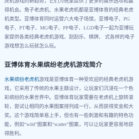
虎机游戏的新趋势，它们为玩家提供了更多的娱乐选项和赢
得机会。角子老虎机、水果老虎机都是亚博体育的经典老虎
机类型。亚博体育同时运营六大电子场馆，亚博电子、PG
电子、PT电子、MG电子、PP电子、LGD电子一起为亚博玩
家提供各类经典老虎机游戏、刮刮乐、棋牌、 式各样的电子
游戏想怎么玩就怎么玩。
亚博体育水果缤纷老虎机游戏简介
水果缤纷老虎机
游戏是亚博体育一种受欢迎的经典老虎机游
戏，它采用了传统的水果主题设计，让玩家们沉浸在一个色
彩缤纷的水果世界中。亚博体育玩家需要在老虎机上旋转滚
轮，尝试让相同的水果图案排列成一行，从而获得奖金和大
奖。这个游戏简单易上手，但也有一些刺激和有趣的特色功
能，例如“wild”图案和“scatter”图案，可以让玩家更容易地获
得胜利。