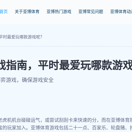
首页
关于亚博体育
亚博热门游戏
亚博常见问题
亚博体育动
平时最爱玩哪款游戏呢？
戏指南，平时最爱玩哪款游
博弈游戏，确保游戏安全
老虎机机台碰碰运气，或尝试刮刮卡来快速的分，而在亚博体育
富的玩家加入。亚博体育游戏包括二十一点、百家乐、轮盘赌、