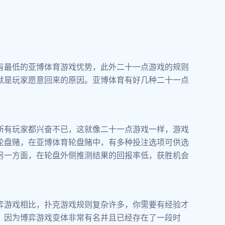
有最低的亚博体育游戏优势，此外二十一点游戏的规则
就是玩家愿意回来的原因。亚博体育有好几种二十一点
所有玩家都兴奋不已，这就像二十一点游戏一样，游戏
轮盘赌，在亚博体育轮盘赌中，有多种投注选项可供选
另一方面，在轮盘外侧推测结果的回报率低，获胜机会
弈游戏相比，扑克游戏规则复杂许多，你需要有经验才
？因为博弈游戏变体非常有名并且已经存在了一段时