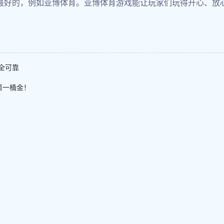
最好的，例如亚博体育。亚博体育游戏能让玩家们玩得开心、放心
全可靠
第一桶金！