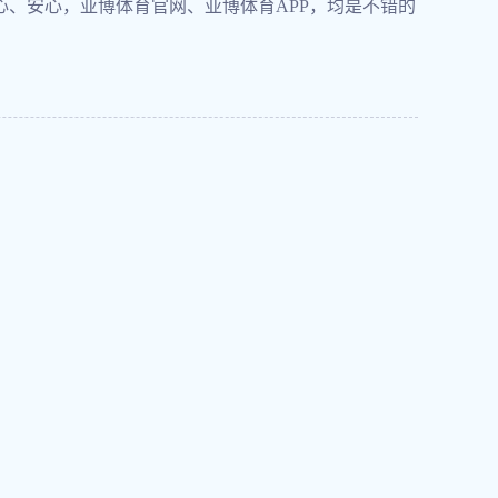
、安心，亚博体育官网、亚博体育APP，均是不错的