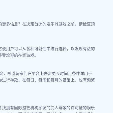
的更多信息？在决定首选的娱乐城游戏之前，请检查顶
它使用户可以从各种可能性中进行选择，以发现有益的
最受欢迎的在线游戏。
奖金，吸引玩家们在平台上停留更长时间，条件适用于
你进行存款，在每日、每周和每月的基础上，也有频繁
寻找拥有国际监管机构颁发的受人尊敬的许可证的娱乐