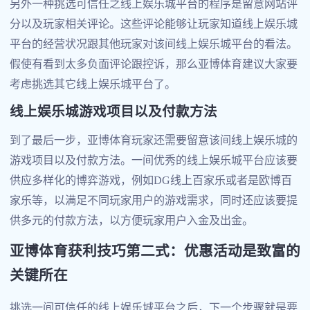
另外一种挑选可信任之线上娱乐城平台的程序是留意网站评
分以及玩家相关评论。这些评论能够让玩家知道线上娱乐城
平台的经营状况跟其他玩家对该间线上娱乐城平台的看法。
假使有看到太多负面评论跟控诉，那么亚博体育建议大家要
考虑挑选其它线上娱乐城平台了。
线上娱乐城游戏项目以及付款方法
到了最后一步，亚博体育玩家还需要留意该间线上娱乐城的
游戏项目以及付款方法。一间优秀的线上娱乐城平台应该要
供应多样化的博弈游戏，例如DG线上百家乐或者是欧博百
家乐等，以满足不同玩家用户的游戏需求，同时还应该要提
供多元的付款方法，以方便玩家用户入金及出金。
亚博体育获利技巧第二式：优惠活动是致富的
关键所在
挑选一间可信任的线上娱乐城平台之后，下一个步骤就是要